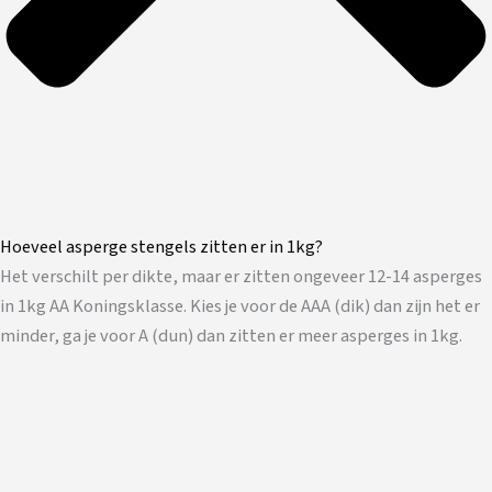
Hoeveel asperge stengels zitten er in 1kg?
Het verschilt per dikte, maar er zitten ongeveer 12-14 asperges
in 1kg AA Koningsklasse. Kies je voor de AAA (dik) dan zijn het er
minder, ga je voor A (dun) dan zitten er meer asperges in 1kg.