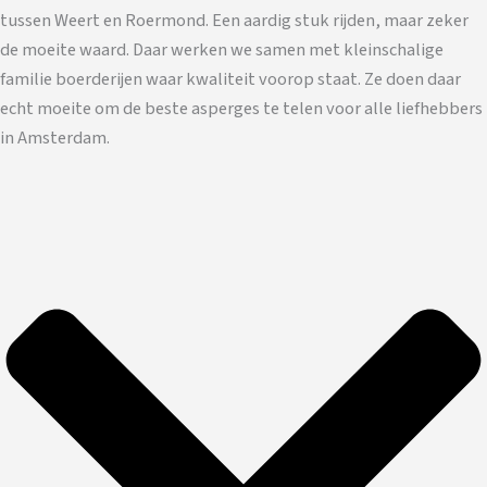
tussen Weert en Roermond. Een aardig stuk rijden, maar zeker
de moeite waard. Daar werken we samen met kleinschalige
familie boerderijen waar kwaliteit voorop staat. Ze doen daar
echt moeite om de beste asperges te telen voor alle liefhebbers
in Amsterdam.