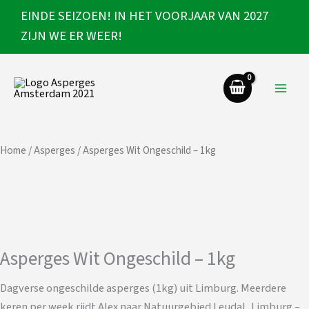
Ga
EINDE SEIZOEN! IN HET VOORJAAR VAN 2027
naar
ZIJN WE ER WEER!
de
inhoud
Home
/
Asperges
/ Asperges Wit Ongeschild – 1kg
Asperges Wit Ongeschild – 1kg
Dagverse ongeschilde asperges (1kg) uit Limburg. Meerdere
keren per week rijdt Alex naar Natuurgebied Leudal, Limburg –