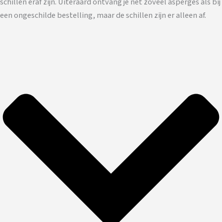
schillen eraf zijn. Uiteraard ontvang je net zoveel asperges als bij
een ongeschilde bestelling, maar de schillen zijn er alleen af.