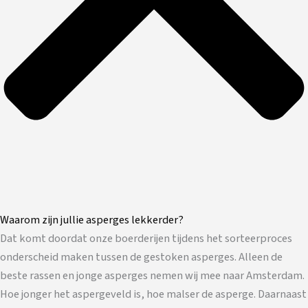
Waarom zijn jullie asperges lekkerder?
Dat komt doordat onze boerderijen tijdens het sorteerproces
onderscheid maken tussen de gestoken asperges. Alleen de
beste rassen en jonge asperges nemen wij mee naar Amsterdam.
Hoe jonger het aspergeveld is, hoe malser de asperge. Daarnaast