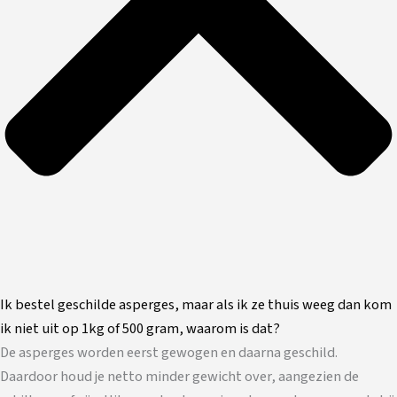
Ik bestel geschilde asperges, maar als ik ze thuis weeg dan kom
ik niet uit op 1kg of 500 gram, waarom is dat?
De asperges worden eerst gewogen en daarna geschild.
Daardoor houd je netto minder gewicht over, aangezien de