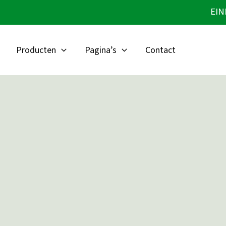
Ga
EIN
naar
de
inhoud
Producten
Pagina’s
Contact