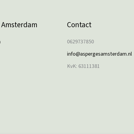
s Amsterdam
Contact
n
0629737850
info@aspergesamsterdam.nl
KvK: 63111381